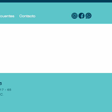
ecuentes
Contacto
3
17 - 65
.C.