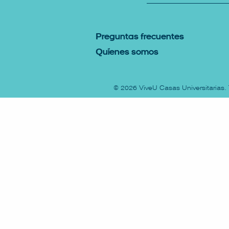
P
reguntas Frecuentes
Q
uíenes somos
© 2026
ViveU Casas Universitarias
.