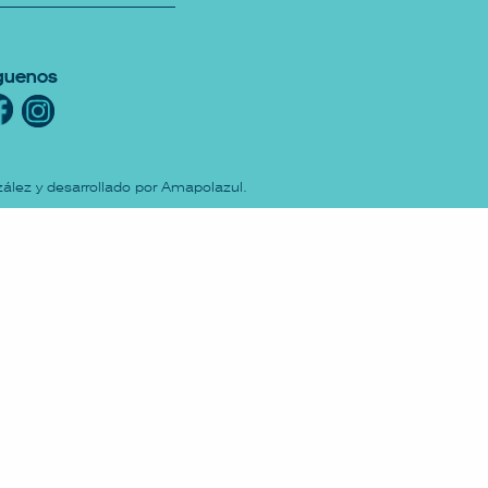
guenos
ález y desarrollado por
Amapolazul
.