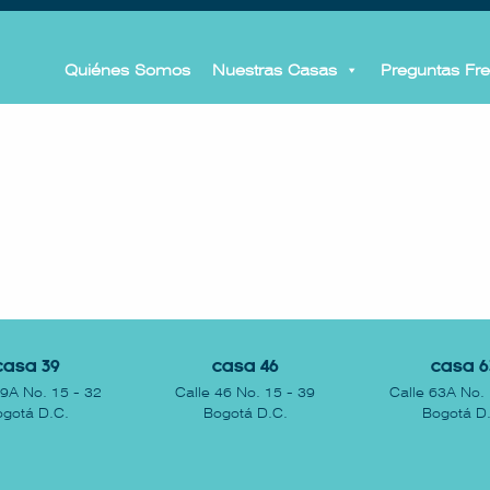
Quiénes Somos
Nuestras Casas
Preguntas Fr
Casa 39
Casa 46
Casa 6
39A No. 15 - 32
Calle 46 No. 15 - 39
Calle 63A No. 
gotá D.C.
Bogotá D.C.
Bogotá D