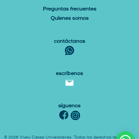
P
reguntas Frecuentes
Q
uíenes somos
Contáctanos
escríbenos
Síguenos
© 2026
ViveU Casas Universitarias
. Todos los derechos reservados.