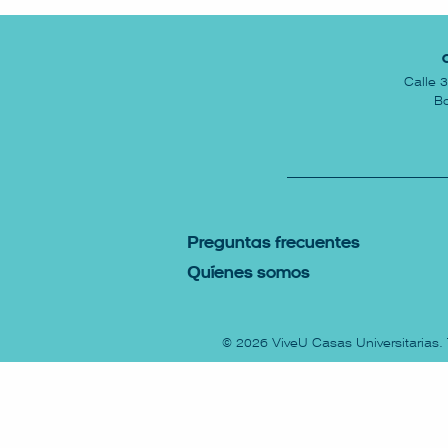
Calle 
Bo
P
reguntas Frecuentes
Q
uíenes somos
© 2026
ViveU Casas Universitarias
.