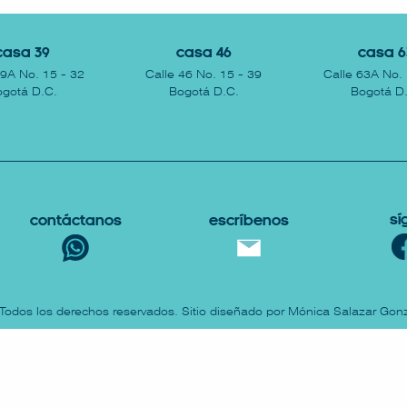
Casa 39
Casa 46
Casa 6
39A No. 15 - 32
Calle 46 No. 15 - 39
Calle 63A No. 
gotá D.C.
Bogotá D.C.
Bogotá D
Sí
Contáctanos
escríbenos
 Todos los derechos reservados. Sitio diseñado por Mónica Salazar Gonz