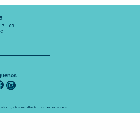
3
17 - 65
.C.
guenos
ález y desarrollado por
Amapolazul
.