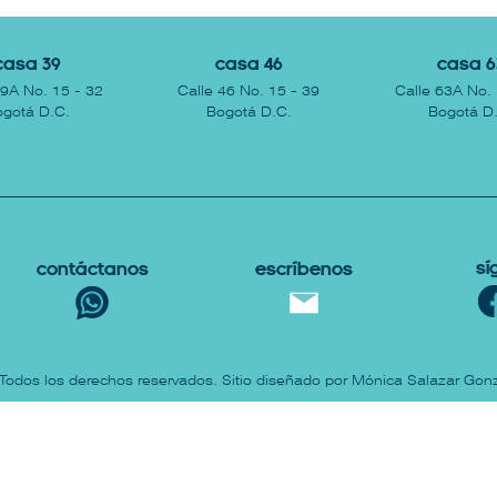
Casa 39
Casa 46
Casa 6
39A No. 15 - 32
Calle 46 No. 15 - 39
Calle 63A No. 
gotá D.C.
Bogotá D.C.
Bogotá D
Sí
Contáctanos
escríbenos
 Todos los derechos reservados. Sitio diseñado por Mónica Salazar Gonz