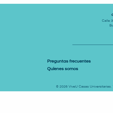
Calle 
Bo
P
reguntas Frecuentes
Q
uíenes somos
© 2026
ViveU Casas Universitarias
.