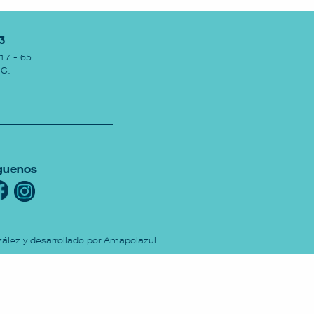
3
17 - 65
.C.
guenos
ález y desarrollado por
Amapolazul
.